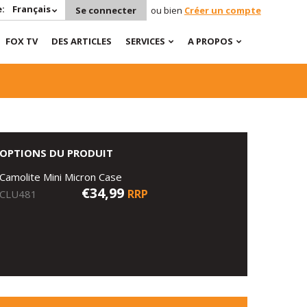
:
Français
Se connecter
ou bien
Créer un compte
FOX TV
DES ARTICLES
SERVICES
A PROPOS
OPTIONS DU PRODUIT
Camolite Mini Micron Case
€34,99
RRP
CLU481