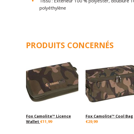
Tissu : Extérieur 100 % polyester, doublure
polyéthylène
PRODUITS CONCERNÉS
Fox Camolite™ Licence
Fox Camolite™ Cool Bag
Wallet
€11,99
€29,99