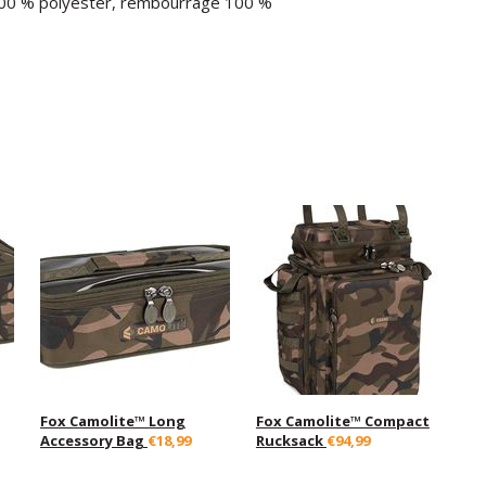
 100 % polyester, rembourrage 100 %
Fox Camolite™ Long
Fox Camolite™ Compact
Accessory Bag
€18,99
Rucksack
€94,99