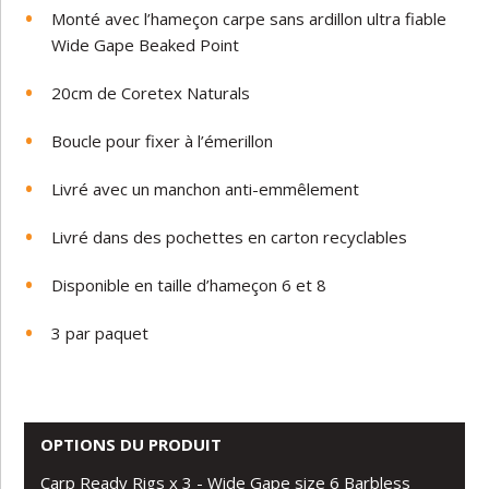
Monté avec l’hameçon carpe sans ardillon ultra fiable
Wide
Gape
Beaked
Point
20cm
de
Coretex
Naturals
Boucle
pour fixer à l’émerillon
Livré
avec
un
manchon
anti
-
emmêlement
Livré
dans
des
pochettes
en
carton
recyclables
Disponible
en
taille
d’hameçon 6 et 8
3
par
paquet
OPTIONS DU PRODUIT
Carp Ready Rigs x 3 - Wide Gape size 6 Barbless