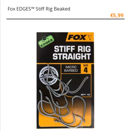
Fox EDGES™ Stiff Rig Beaked
€5,99