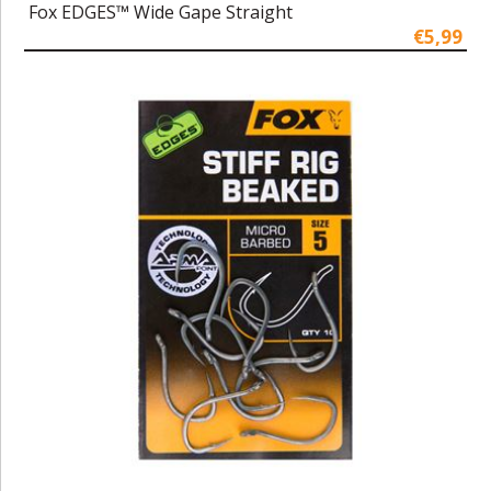
Fox EDGES™ Wide Gape Straight
€5,99