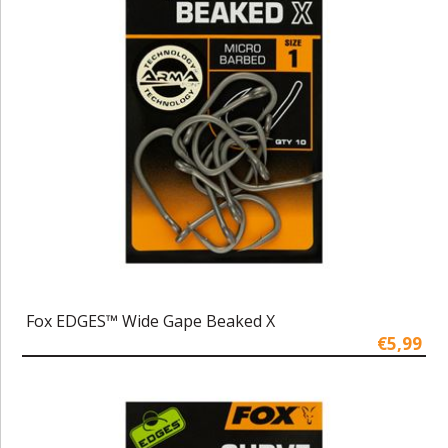
Fox EDGES™ Wide Gape Beaked X
€5,99