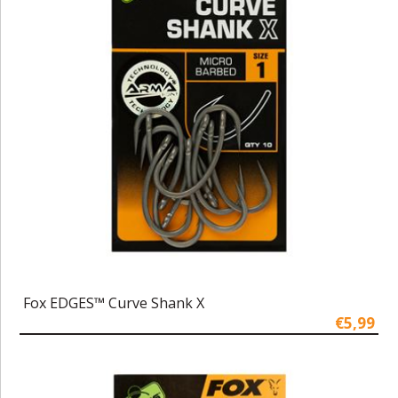
Fox EDGES™ Curve Shank X
€5,99