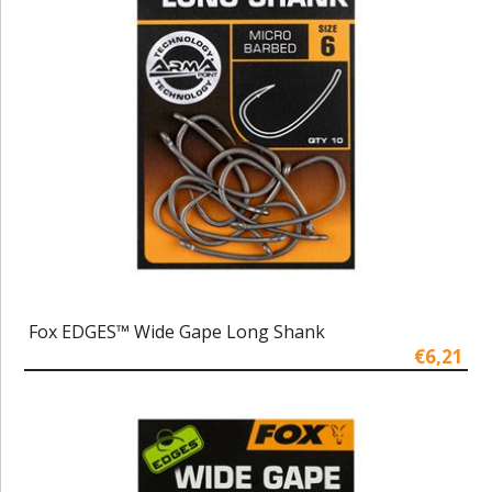
Fox EDGES™ Wide Gape Long Shank
€6,21