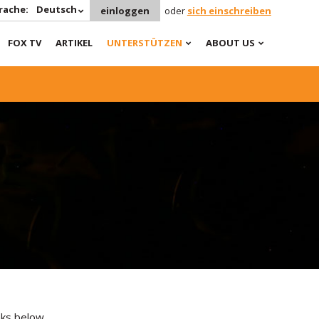
rache:
Deutsch
einloggen
oder
sich einschreiben
FOX TV
ARTIKEL
UNTERSTÜTZEN
ABOUT US
inks below.