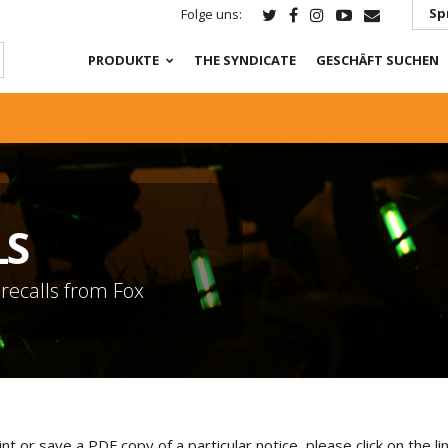
Sp
Folge uns:
PRODUKTE
THE SYNDICATE
GESCHÄFT SUCHEN
LS
 recalls from Fox
rint or save a PDF copy of a particular notice, please click on the l