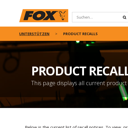
UNTERSTÜTZEN
PRODUCT RECALLS
PRODUCT RECAL
This page displays all current product
Below is the current list of recall notices. To view, p