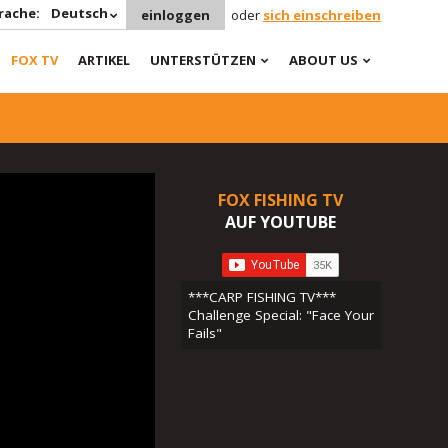
rache:
Deutsch
einloggen
oder
sich einschreiben
FOX TV
ARTIKEL
UNTERSTÜTZEN
ABOUT US
FOX FISHING TV
AUF YOUTUBE
***CARP FISHING TV***
Challenge Special: "Face Your
Fails"