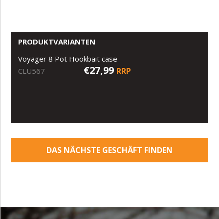
PRODUKTVARIANTEN
Voyager 8 Pot Hookbait case
€27,99
RRP
CLU567
DAS NÄCHSTE GESCHÄFT FINDEN