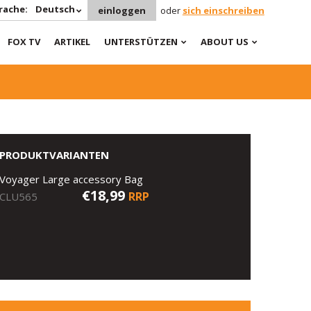
rache:
Deutsch
einloggen
oder
sich einschreiben
FOX TV
ARTIKEL
UNTERSTÜTZEN
ABOUT US
PRODUKTVARIANTEN
Voyager Large accessory Bag
€18,99
RRP
CLU565