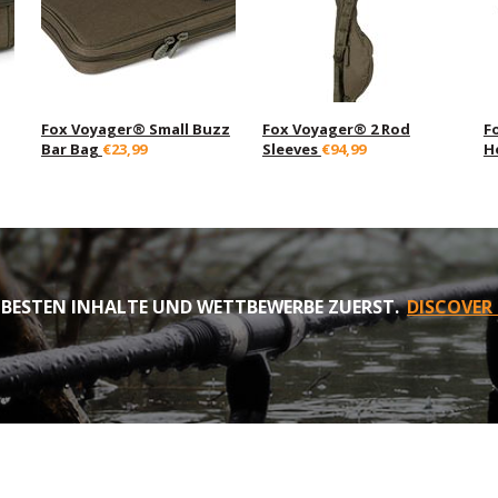
Fox Voyager® Small Buzz
Fox Voyager® 2 Rod
F
Bar Bag
€23,99
Sleeves
€94,99
H
 BESTEN INHALTE UND WETTBEWERBE ZUERST.
DISCOVER