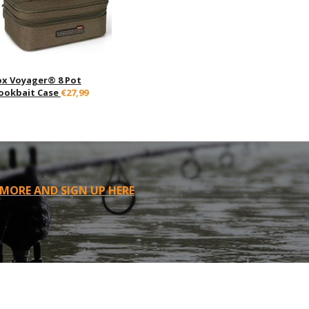
ox Voyager® 8 Pot
ookbait Case
€27,99
 MORE AND SIGN UP HERE