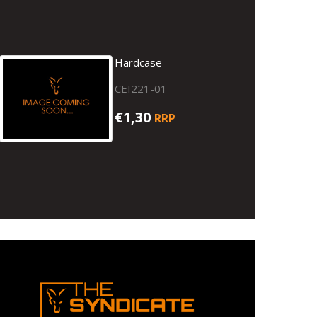
Hardcase
CEI221-01
€1,30
RRP