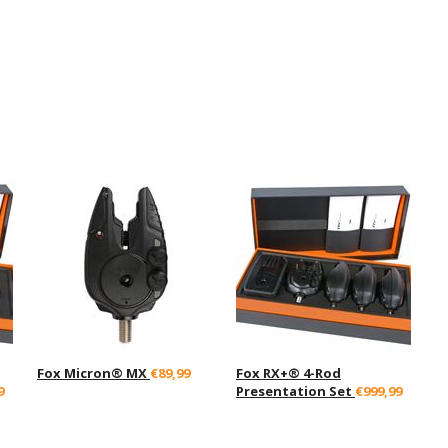
Fox Micron® MX
€89,99
Fox RX+® 4-Rod
9
Presentation Set
€999,99