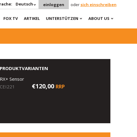
rache:
Deutsch
einloggen
oder
sich einschreiben
FOX TV
ARTIKEL
UNTERSTÜTZEN
ABOUT US
PRODUKTVARIANTEN
RX+ Sensor
€120,00
RRP
CEI221