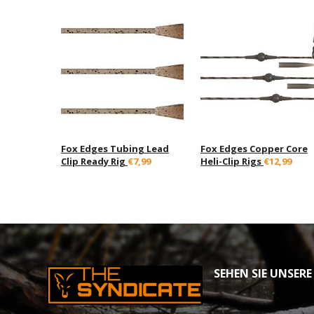
Fox Edges Tubing Lead
Fox Edges Copper Core
Clip Ready Rig
€7,99
Heli-Clip Rigs
€12,99
SEHEN SIE UNSERE