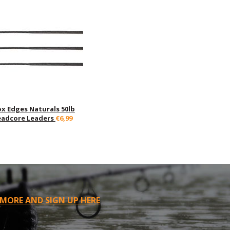
ox Edges Naturals 50lb
eadcore Leaders
€6,99
 MORE AND SIGN UP HERE