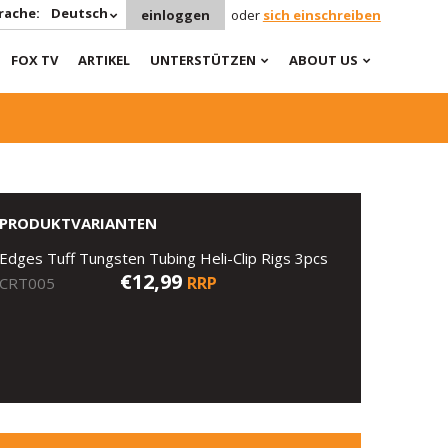
rache:
Deutsch
einloggen
oder
sich einschreiben
FOX TV
ARTIKEL
UNTERSTÜTZEN
ABOUT US
PRODUKTVARIANTEN
Edges Tuff Tungsten Tubing Heli-Clip Rigs 3pcs
€12,99
RRP
CRT005