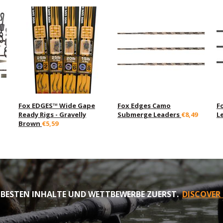
Fox EDGES™ Wide Gape
Fox Edges Camo
F
Ready Rigs - Gravelly
Submerge Leaders
€8,49
L
Brown
€5,59
 BESTEN INHALTE UND WETTBEWERBE ZUERST.
DISCOVER