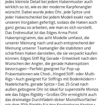
jedes kleinste Detail bei jedem Hakenmuster auch
wirklich so ist, wie es der moderne Karpfenangler
wünscht. Dabei wurde jedes Öhr, jede Spitze und
jeder Hakenschenkel bei jedem Modell exakt nach
unseren Vorgaben gefertigt, sodass die Haken auch
ganz genau so arbeiten, wie man es sich vorstellt.
Das Endresultat ist das Edges Arma Point
Hakenprogramm, das acht Modelle umfasst, die
unserer Meinung nach und auch entsprechend der
Meinung unserer Teamangler die stabilsten und
schärfsten Haken darstellen, die sie verpackt kaufen
können. Edges Stiff Rig Gerade • Entwickelt nach den
Wünschen der Angler, die gerade Hakenspitzen
bevorzugen • Perfekt geeignet für Pop-up
Präsentationen wie Chod-, Hinged Stiff- oder Multi-
Rigs • Auch geeignet für Stiffrigs mit Bodenködern •
Nadelscharfe, gerade Spitze • Das 25 Grad nach
außen gebogene Öhr ist ideal für supersteife Monos
wie das Edges Rigidity • Großes Öhr ermöglicht auch
das dreimalige Durchfädeln dicker Monofilvorfächer
wie dem 30Ib Rigidity für den Knotenlosen Knoten •