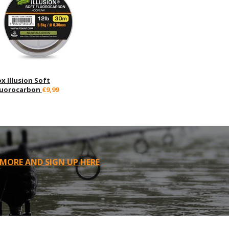
x Illusion Soft
luorocarbon
€9,99
 MORE AND SIGN UP HERE