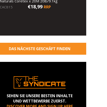
Naturals Coretex x 20M 20lb/9.1kg
€18,99
RRP
CAC815
DAS NÄCHSTE GESCHÄFT FINDEN
SEHEN SIE UNSERE BESTEN INHALTE
UND WETTBEWERBE ZUERST.
DISCOVER MORE AND SIGN UP HERE