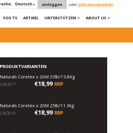
rache:
Deutsch
einloggen
oder
sich einschreiben
FOX TV
ARTIKEL
UNTERSTÜTZEN
ABOUT US
PRODUKTVARIANTEN
Naturals Coretex x 20M 35lb/15.8Kg
€18,99
RRP
CAC817
Naturals Coretex x 20M 25lb/11.3kg
€18,99
RRP
CAC816