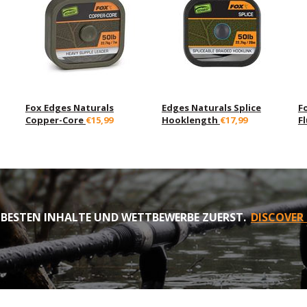
Fox Edges Naturals
Edges Naturals Splice
Fo
Copper-Core
€15,99
Hooklength
€17,99
F
 BESTEN INHALTE UND WETTBEWERBE ZUERST.
DISCOVER