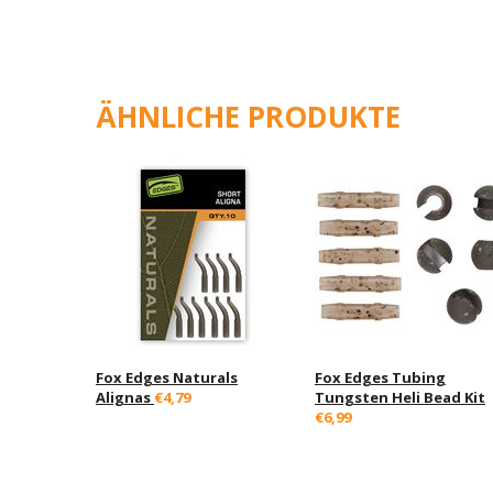
ÄHNLICHE PRODUKTE
Fox Edges Naturals
Fox Edges Tubing
Alignas
€4,79
Tungsten Heli Bead Kit
€6,99