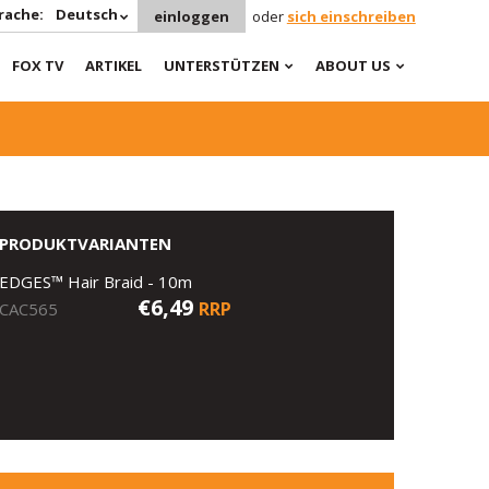
rache:
Deutsch
einloggen
oder
sich einschreiben
FOX TV
ARTIKEL
UNTERSTÜTZEN
ABOUT US
PRODUKTVARIANTEN
EDGES™ Hair Braid - 10m
€6,49
RRP
CAC565