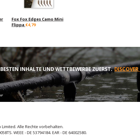
er
Fox Fox Edges Camo Mini
Flippa
€4,79
 BESTEN INHALTE UND WETTBEWERBE ZUERST.
DISCOVER
 Limited. Alle Rechte vorbehalten.
058TS. WEEE - DE 53794184. EAR - DE 64002580.