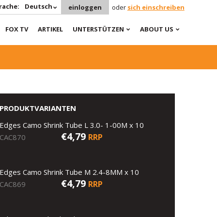
rache:
Deutsch
einloggen
oder
sich einschreiben
FOX TV
ARTIKEL
UNTERSTÜTZEN
ABOUT US
PRODUKTVARIANTEN
Edges Camo Shrink Tube L 3.0- 1-00M x 10
€4,79
RRP
CAC870
Edges Camo Shrink Tube M 2.4-8MM x 10
€4,79
RRP
CAC869