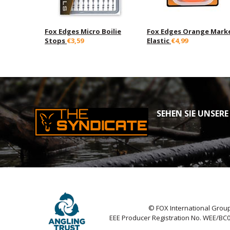
Fox Edges Micro Boilie
Fox Edges Orange Mark
Stops
€3,59
Elastic
€4,99
SEHEN SIE UNSERE
© FOX International Group
EEE Producer Registration No. WEE/BC0