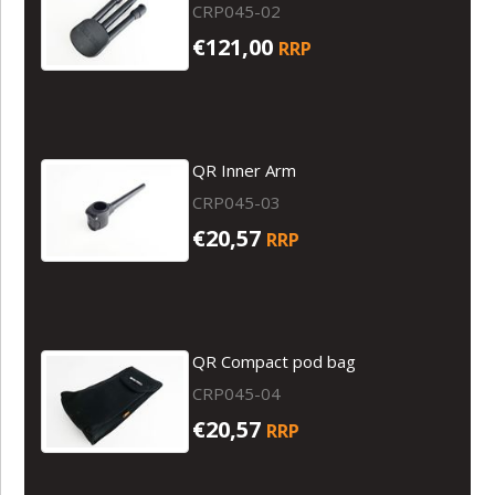
CRP045-02
€121,00
RRP
QR Inner Arm
CRP045-03
€20,57
RRP
QR Compact pod bag
CRP045-04
€20,57
RRP