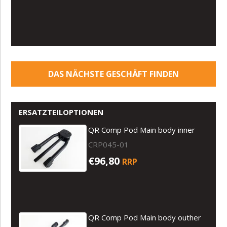
DAS NÄCHSTE GESCHÄFT FINDEN
ERSATZTEILOPTIONEN
QR Comp Pod Main body inner
CRP045-01
€96,80
RRP
QR Comp Pod Main body outher