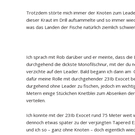
Trotzdem störte mich immer der Knoten zum Leader
dieser Kraut im Drill aufsammelte und so immer wieder
was das Landen der Fische natürlich ziemlich schwie
Ich sprach mit Rob darüber und er meinte, dass die 
durchgehend die dickste Monofilschnur, mit der du 
verzichte auf den Leader. Bald begann ich dann am C
dafür meine Rolle mit durchgehender 23Ib Exocet bes
durgehend ohne Leader zu fischen, jedoch im wichtig
Metern einige Stückchen Knetblei zum Absenken d
verteilen.
Ich konnte mit der 23Ib Exocet rund 75 Meter weit 
dennoch etwas später zu der verjüngten Tapered Exo
und ich so – ganz ohne Knoten – doch eigentlich wi