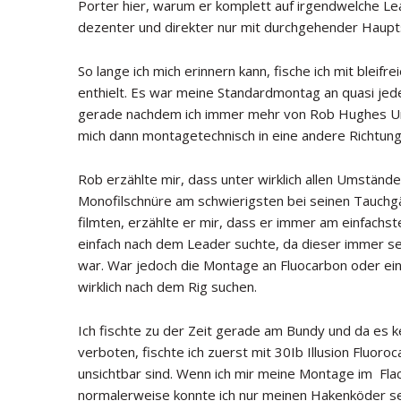
Porter hier, warum er komplett auf irgendwelche Lea
dezenter und direkter nur mit durchgehender Haupts
So lange ich mich erinnern kann, fische ich mit bleif
enthielt. Es war meine Standardmontag an quasi je
gerade nachdem ich immer mehr von Rob Hughes U
mich dann montagetechnisch in eine andere Richtung
Rob erzählte mir, dass unter wirklich allen Umständ
Monofilschnüre am schwierigsten bei seinen Tauch
filmten, erzählte er mir, dass er immer am einfach
einfach nach dem Leader suchte, da dieser immer se
war. War jedoch die Montage an Fluocarbon oder ei
wirklich nach dem Rig suchen.
Ich fischte zu der Zeit gerade am Bundy und da es 
verboten, fischte ich zuerst mit 30Ib Illusion Fluoro
unsichtbar sind. Wenn ich mir meine Montage im Fla
normalerweise konnte ich nur meinen Hakenköder s