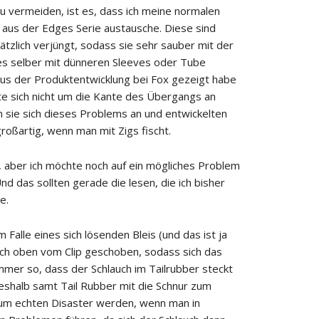
zu vermeiden, ist es, dass ich meine normalen
 aus der Edges Serie austausche. Diese sind
sätzlich verjüngt, sodass sie sehr sauber mit der
ves selber mit dünneren Sleeves oder Tube
aus der Produktentwicklung bei Fox gezeigt habe
lte sich nicht um die Kante des Übergangs an
sie sich dieses Problems an und entwickelten
oßartig, wenn man mit Zigs fischt.
g, aber ich möchte noch auf ein mögliches Problem
d das sollten gerade die lesen, die ich bisher
be.
 Falle eines sich lösenden Bleis (und das ist ja
ch oben vom Clip geschoben, sodass sich das
immer so, dass der Schlauch im Tailrubber steckt
 deshalb samt Tail Rubber mit die Schnur zum
zum echten Disaster werden, wenn man in