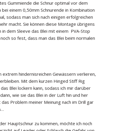
ngtes Gummiende die Schnur optimal vor dem
uch bei einem 0,50mm Schnurende in Kombination
al, sodass man sich nach einigen erfolgreichen
 mehr macht. Sie können diese Montage übrigens
an in dem Sleeve das Blei mit einem PVA-Stop
er noch so fest, dass man das Blei beim normalen
 in extrem hindernisreichen Gewässern verlieren,
erbleiben. Mit dem kurzen Hinged Stiff Rig
das Blei lockern kann, sodass ich mir darüber
n, wie sie das Blei in der Luft hin und her
 das Problem meiner Meinung nach im Drill gar
n…
der Hauptschnur zu kommen, möchte ich noch
rzicht auf Leader oder Schlauch die Gefahr von