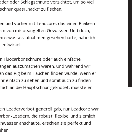
der oder Schlagschnüre verzichtet, um so viel
chnur quasi „nackt“ zu fischen.
reien und vorher mit Leadcore, das einen Bleikern
dem von mir beangelten Gewässer. Und doch,
nterwasseraufnahmen gesehen hatte, habe ich
 entwickelt.
en Fluocarbonschnüre oder auch einfache
gängen auszumachen waren. Und während wir
sten das Rig beim Tauchen finden würde, wenn er
hr einfach zu sehen und somit auch zu finden
nfach an die Hauptschnur geknotet, musste er
kein Leaderverbot generell gab, nur Leadcore war
carbon-Leadern, die robust, flexibel und ziemlich
chwasser anschaute, erschien sie perfekt und
ehen.