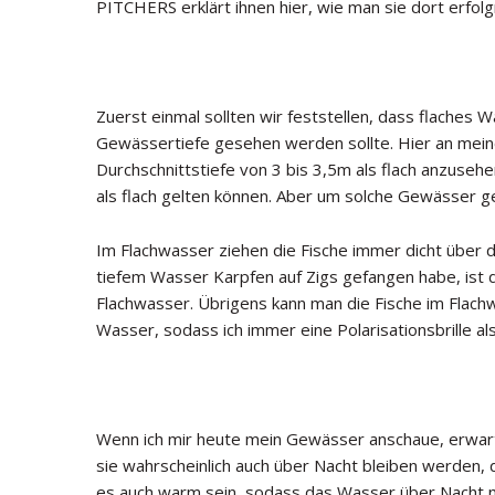
PITCHERS erklärt ihnen hier, wie man sie dort erfol
Zuerst einmal sollten wir feststellen, dass flaches 
Gewässertiefe gesehen werden sollte. Hier an mein
Durchschnittstiefe von 3 bis 3,5m als flach anzuseh
als flach gelten können. Aber um solche Gewässer ge
Im Flachwasser ziehen die Fische immer dicht über
tiefem Wasser Karpfen auf Zigs gefangen habe, ist 
Flachwasser. Übrigens kann man die Fische im Flach
Wasser, sodass ich immer eine Polarisationsbrille 
Wenn ich mir heute mein Gewässer anschaue, erwarte
sie wahrscheinlich auch über Nacht bleiben werden,
es auch warm sein, sodass das Wasser über Nacht ni