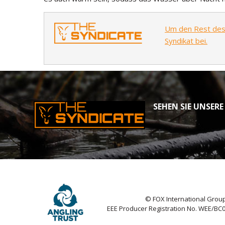
Um den Rest des A
Syndikat bei.
SEHEN SIE UNSERE
© FOX International Group
EEE Producer Registration No. WEE/BC0