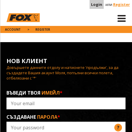
Login
или
Register
ACCOUNT
>
REGISTER
НОВ КЛИЕНТ
Довършете данните отдолу и натиснете 'продължи', за да
създадете Вашия акаунт Моля, попълни всички полета,
отбелязани с '*'
ВЪВЕДИ ТВОЯ
ИМЕЙЛ
*
СЪЗДАВАНЕ
ПАРОЛА
*
?