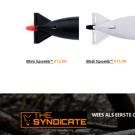
Mini Spomb™
€12,99
Midi Spomb™
€15,99
WEES ALS EERSTE O