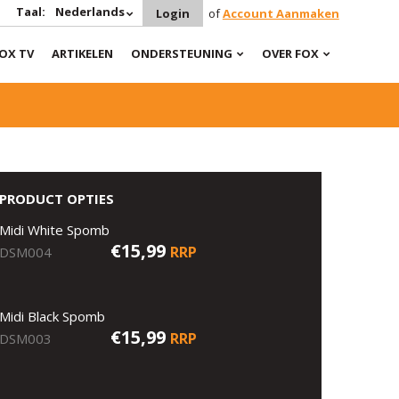
Taal:
Nederlands
Login
of
Account Aanmaken
OX TV
ARTIKELEN
ONDERSTEUNING
OVER FOX
PRODUCT OPTIES
Midi White Spomb
€15,99
RRP
DSM004
Midi Black Spomb
€15,99
RRP
DSM003