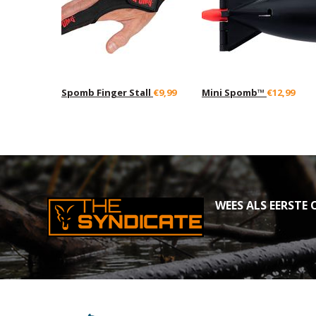
Spomb Finger Stall
€9,99
Mini Spomb™
€12,99
WEES ALS EERSTE O