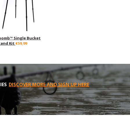
pomb™ Single Bucket
tand Kit
€59,99
IES
DISCOVER MORE AND SIGN UP HERE