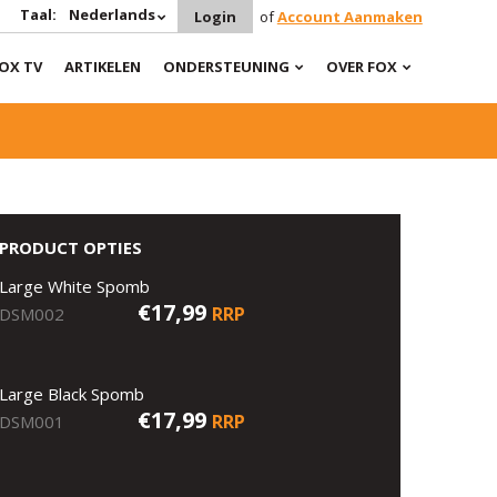
Taal:
Nederlands
Login
of
Account Aanmaken
OX TV
ARTIKELEN
ONDERSTEUNING
OVER FOX
PRODUCT OPTIES
Large White Spomb
€17,99
RRP
DSM002
Large Black Spomb
€17,99
RRP
DSM001