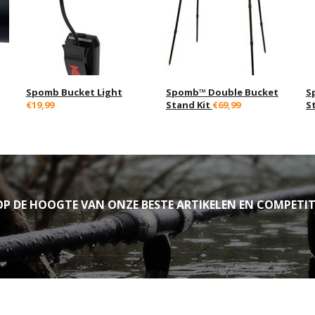
Spomb Bucket Light
Spomb™ Double Bucket
S
€19,99
Stand Kit
€69,99
S
P DE HOOGTE VAN ONZE BESTE ARTIKELEN EN COMPETIT