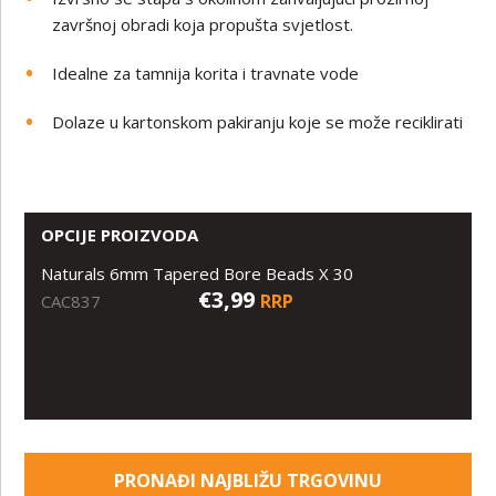
završnoj obradi koja propušta svjetlost.
Idealne za tamnija korita i travnate vode
Dolaze u kartonskom pakiranju koje se može reciklirati
OPCIJE PROIZVODA
Naturals 6mm Tapered Bore Beads X 30
€3,99
RRP
CAC837
PRONAĐI NAJBLIŽU TRGOVINU