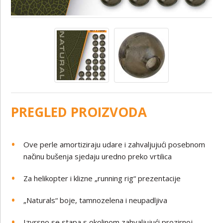
PREGLED PROIZVODA
Ove perle amortiziraju udare i zahvaljujući posebnom
načinu bušenja sjedaju uredno preko vrtilica
Za helikopter i klizne „running rig“ prezentacije
„Naturals“ boje, tamnozelena i neupadljiva
Izvrsno se stapa s okolinom zahvaljujući prozirnoj