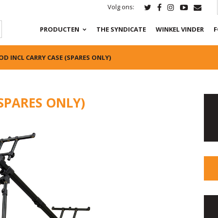
Volg ons:
PRODUCTEN
THE SYNDICATE
WINKEL VINDER
F
OD INCL CARRY CASE (SPARES ONLY)
(SPARES ONLY)