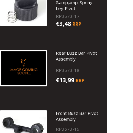
&amp;amp; Spring
Leg Pivot
RP3573-17
€3,48
RRP
Rear Buzz Bar Pivot
Assembly
RP3573-18
€13,99
RRP
Front Buzz Bar Pivot
Assembly
RP3573-19