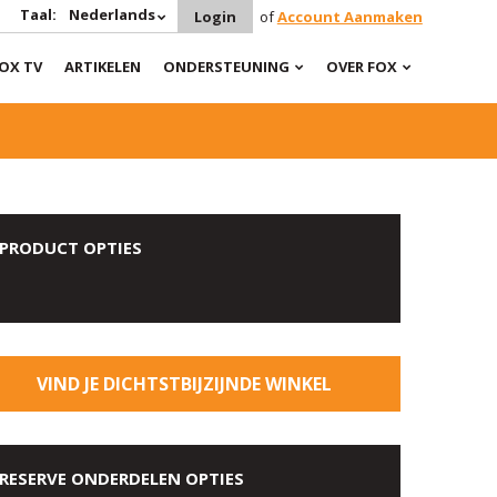
Taal:
Nederlands
Login
of
Account Aanmaken
OX TV
ARTIKELEN
ONDERSTEUNING
OVER FOX
PRODUCT OPTIES
VIND JE DICHTSTBIJZIJNDE WINKEL
RESERVE ONDERDELEN OPTIES