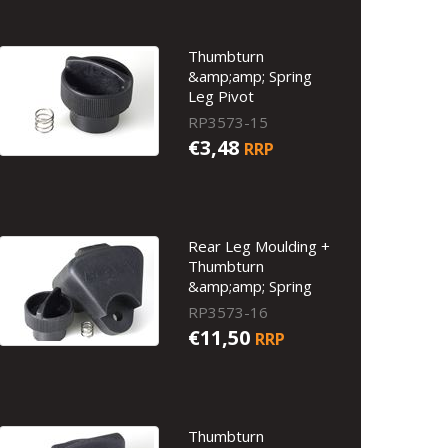
Thumbturn
&amp;amp; Spring
Leg Pivot
RP3573-15
€3,48
RRP
Rear Leg Moulding +
Thumbturn
&amp;amp; Spring
RP3573-16
€11,50
RRP
Thumbturn