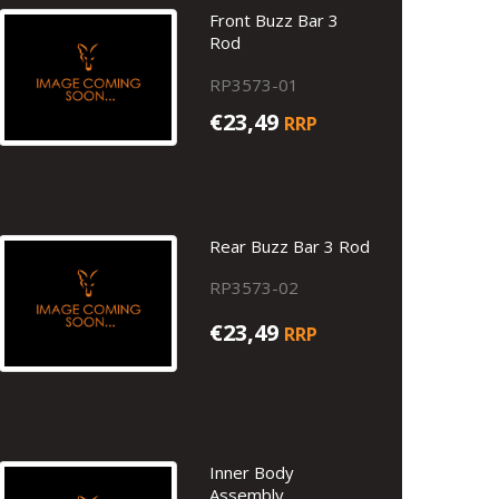
Front Buzz Bar 3
Rod
RP3573-01
€23,49
RRP
Rear Buzz Bar 3 Rod
RP3573-02
€23,49
RRP
Inner Body
Assembly