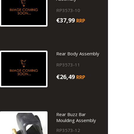
RP3573-10
€37,99
RRP
Rear Body Assembly
RP3573-11
€26,49
RRP
Rear Buzz Bar
Moulding Assembly
RP3573-12