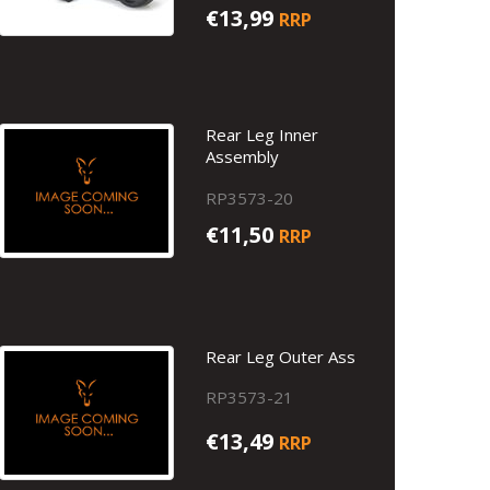
€13,99
RRP
Rear Leg Inner
Assembly
RP3573-20
€11,50
RRP
Rear Leg Outer Ass
RP3573-21
€13,49
RRP