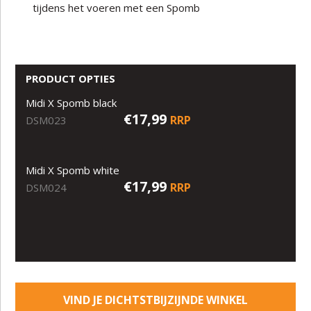
tijdens het voeren met een Spomb
PRODUCT OPTIES
Midi X Spomb black
€17,99
RRP
DSM023
Midi X Spomb white
€17,99
RRP
DSM024
VIND JE DICHTSTBIJZIJNDE WINKEL