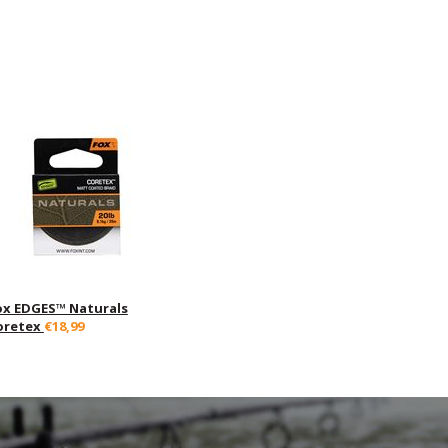
ox EDGES™ Naturals
oretex
€18,99