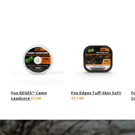
Fox EDGES™ Camo
Fox Edges Tuff-Skin Soft
F
Leadcore
€7,99
€17,99
C