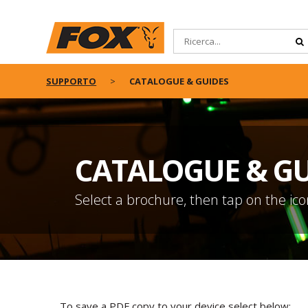
SUPPORTO
CATALOGUE & GUIDES
CATALOGUE & GU
Select a brochure, then tap on the ico
To save a PDF copy to your device select below: