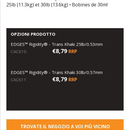
25lb (11.3kg) et 30lb (13.6kg) • Bobines de 30m!
OPZIONI PRODOTTO
EDGES™ Rigidity® - Trans Khaki 25lb/0.53mm
€8,79
RRP
CAC610
EDGES™ Rigidity® - Trans Khaki 30lb/0.57mm
€8,79
RRP
CAC611
TROVATE IL NEGOZIO A VOI PIÙ VICINO