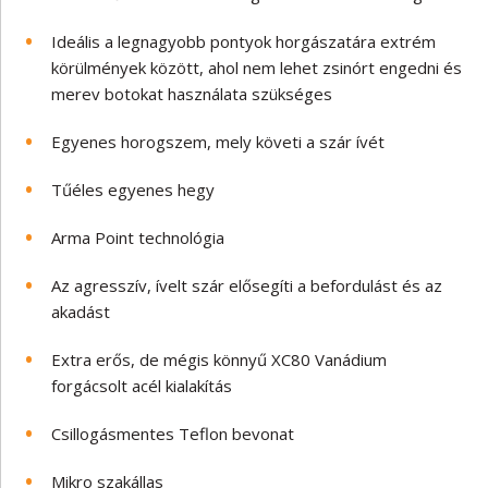
Ideális a legnagyobb pontyok horgászatára extrém
körülmények között, ahol nem lehet zsinórt engedni és
merev botokat használata szükséges
Egyenes horogszem, mely követi a szár ívét
Tűéles egyenes hegy
Arma Point technológia
Az agresszív, ívelt szár elősegíti a befordulást és az
akadást
Extra erős, de mégis könnyű XC80 Vanádium
forgácsolt acél kialakítás
Csillogásmentes Teflon bevonat
Mikro szakállas