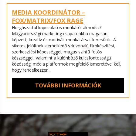
MEDIA KOORDINÁTOR –
FOX/MATRIX/FOX RAGE
Horgászattal kapcsolatos munkáról álmodsz?
Magyarországi marketing csapatunkba magasan
képzett, kreatív és motivált munkatársat keresünk.
A
sikeres jelöltnek kiemelkedő színvonalú filmkészítési,
szerkesztési képességgel, magas szintű fotós
készséggel, valamint a különböző kulcsfontosságú
közösségi média platformok megfelelő ismeretével kell,
hogy rendelkezzen...
TOVÁBBI INFORMÁCIÓK