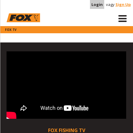
Login
vagy
Sign Up
FOX TV
FOX FISHING TV