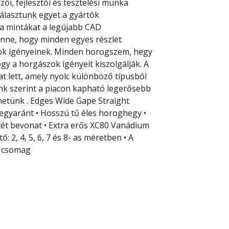
i, fejlesztői és tesztelési munka
álasztunk egyet a gyártók
a mintákat a legújabb CAD
nne, hogy minden egyes részlet
ok igényeinek. Minden horogszem, hegy
ogy a horgászok igényeit kiszolgálják. A
 lett, amely nyolc különböző típusból
nk szerint a piacon kapható legerősebb
hetünk . Edges Wide Gape Straight
 egyaránt • Hosszú tű éles horoghegy •
tét bevonat • Extra erős XC80 Vanádium
ő: 2, 4, 5, 6, 7 és 8- as méretben • A
/ csomag