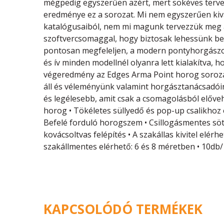
mégpedig egyszerűen azért, mert sokéves tervező
eredménye ez a sorozat. Mi nem egyszerűen kiv
katalógusaiból, nem mi magunk tervezzük meg 
szoftvercsomaggal, hogy biztosak lehessünk be
pontosan megfeleljen, a modern pontyhorgász
és ív minden modellnél olyanra lett kialakítva, h
végeredmény az Edges Arma Point horog sorozat
áll és véleményünk valamint horgásztanácsadói
és legélesebb, amit csak a csomagolásból előve
horog • Tökéletes süllyedő és pop-up csalikhoz
Befelé forduló horogszem • Csillogásmentes sö
kovácsoltvas felépítés • A szakállas kivitel elérhet
szakállmentes elérhető: 6 és 8 méretben • 10db
KAPCSOLÓDÓ TERMÉKEK