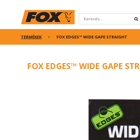
TERMÉKEK
FOX EDGES™ WIDE GAPE STRAIGHT
FOX EDGES™ WIDE GAPE ST