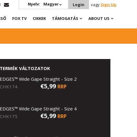
Nyelv:
Magyar
Login
vagy
Sign Up
ESŐ
FOX TV
CIKKEK
TÁMOGATÁS
ABOUT US
TERMÉK VÁLTOZATOK
EDGES™ Wide Gape Straight - Size 2
€5,99
RRP
CHK174
EDGES™ Wide Gape Straight - Size 4
€5,99
RRP
CHK175