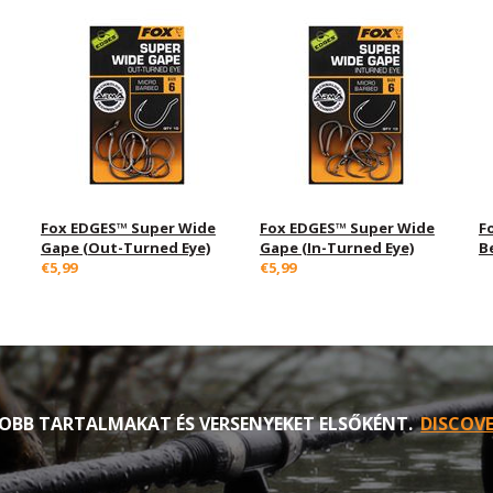
Fox EDGES™ Super Wide
Fox EDGES™ Super Wide
F
Gape (Out-Turned Eye)
Gape (In-Turned Eye)
B
€5,99
€5,99
OBB TARTALMAKAT ÉS VERSENYEKET ELSŐKÉNT.
DISCOVE