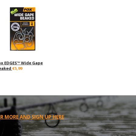
ox EDGES™ Wide Gape
eaked
€5,99
R MORE AND SIGN UP HERE