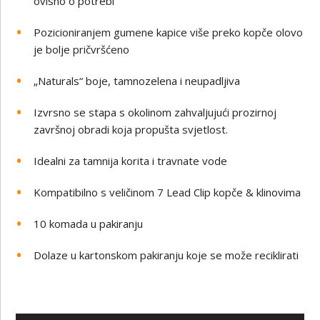
ovisno o potrebi
Pozicioniranjem gumene kapice više preko kopče olovo
je bolje pričvršćeno
„Naturals“ boje, tamnozelena i neupadljiva
Izvrsno se stapa s okolinom zahvaljujući prozirnoj
završnoj obradi koja propušta svjetlost.
Idealni za tamnija korita i travnate vode
Kompatibilno s veličinom 7 Lead Clip kopče & klinovima
10 komada u pakiranju
Dolaze u kartonskom pakiranju koje se može reciklirati