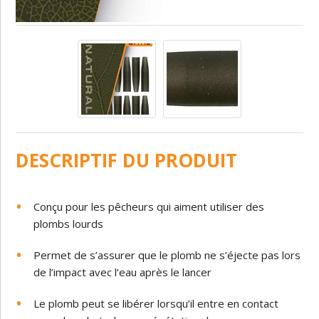
DESCRIPTIF DU PRODUIT
Conçu
pour
les
pêcheurs
qui
aiment
utiliser
des
plombs
lourds
Permet de s’assurer
que
le
plomb
ne
s
’
éjecte
pas
lors
de
l’impact
avec
l’eau
après le lancer
Le
plomb
peut
se
libérer
lorsqu’il
entre
en
contact