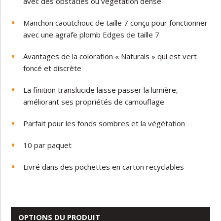
avec
des
obstacles ou végétation dense
Manchon caoutchouc
de taille 7
conçu
pour
fonctionner
avec
u
ne agrafe plomb
Edges
de
taille
7
Avantages
de
la
coloration
« Naturals »
qui
est
vert
foncé
et
discrète
La
finition
translucide
laisse
passer
la
lumière,
améliorant
ses
propriétés
de
camouflage
Parfait
pour
les fonds sombres et la végétation
10
par
paquet
Livré
dans
des
pochettes
en
carton
recyclables
OPTIONS DU PRODUIT