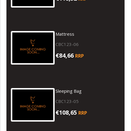
Mattress
CBC123-06
€84,66
RRP
Sleeping Bag
CBC123-05
€108,65
RRP