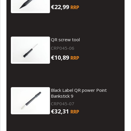
€22,99
RRP
QR screw tool
CRP045-06
€10,89
RRP
Black Label QR power Point
Bankstick 9
CRP045-07
€32,31
RRP