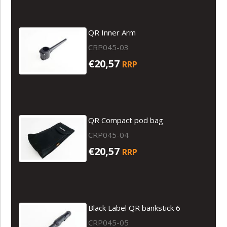
QR Inner Arm
CRP045-03
€20,57
RRP
QR Compact pod bag
CRP045-04
€20,57
RRP
Black Label QR bankstick 6
CRP045-05