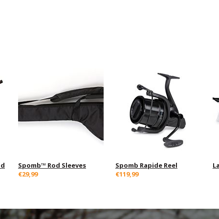
nd
Spomb™ Rod Sleeves
Spomb Rapide Reel
L
€29,99
€119,99