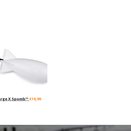
arge X Spomb™
€18,99