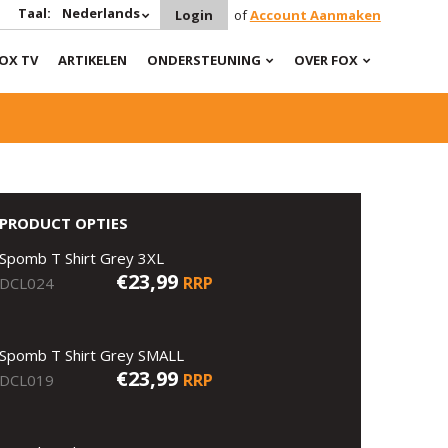
Taal:
Nederlands
Login
of
Account Aanmaken
OX TV
ARTIKELEN
ONDERSTEUNING
OVER FOX
PRODUCT OPTIES
Spomb T Shirt Grey 3XL
€23,99
RRP
DCL024
Spomb T Shirt Grey SMALL
€23,99
RRP
DCL019