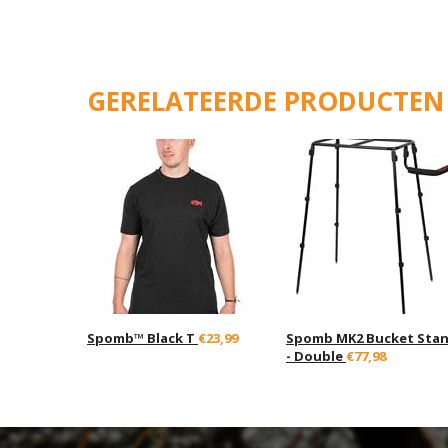
GERELATEERDE PRODUCTEN
Spomb™ Black T
€23,99
Spomb MK2 Bucket Sta
- Double
€77,98