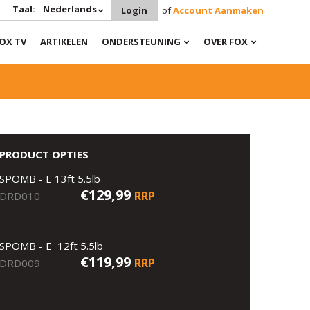
Taal:
Nederlands
Login
of
Account Aanmaken
OX TV
ARTIKELEN
ONDERSTEUNING
OVER FOX
PRODUCT OPTIES
SPOMB - E 13ft 5.5lb
€129,99
RRP
DRD010
SPOMB - E 12ft 5.5lb
€119,99
RRP
DRD009