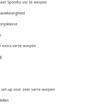
p keer Spombs ver te werpen
nauwkeurigheid
prijsklasse
s
r extra verre worpen
g
set-up voor zeer verre worpen
dellen