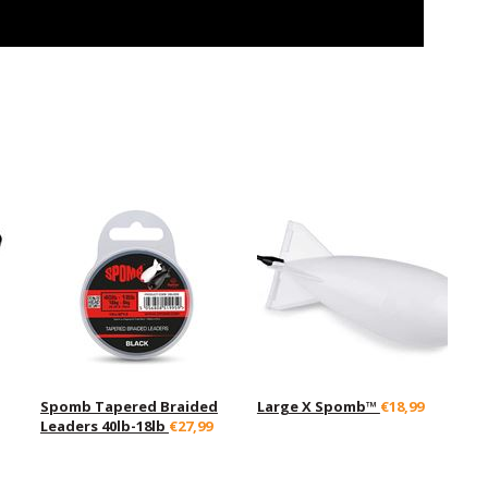
Spomb Tapered Braided
Large X Spomb™
€18,99
Leaders 40lb-18lb
€27,99