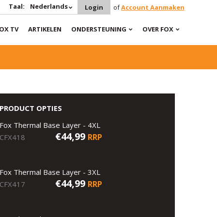
Taal:
Nederlands
Login
of
Account Aanmaken
OX TV
ARTIKELEN
ONDERSTEUNING
OVER FOX
PRODUCT OPTIES
Fox Thermal Base Layer - 4XL
€44,99
RRP
CFX418
Fox Thermal Base Layer - 3XL
€44,99
RRP
CFX417