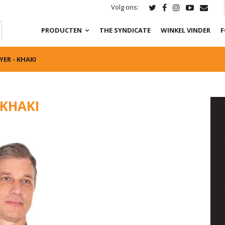
Volg ons:
PRODUCTEN
THE SYNDICATE
WINKEL VINDER
F
ER - KHAKI
 KHAKI