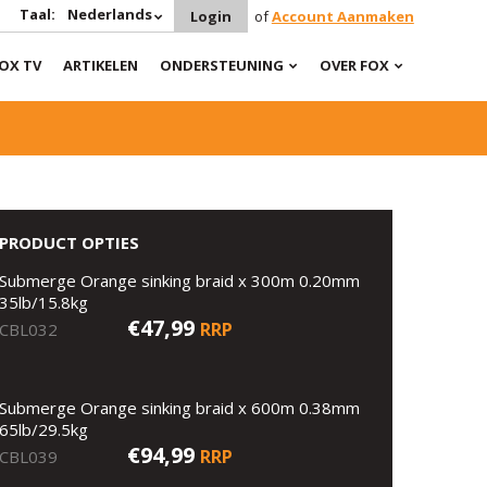
Taal:
Nederlands
Login
of
Account Aanmaken
OX TV
ARTIKELEN
ONDERSTEUNING
OVER FOX
PRODUCT OPTIES
Submerge Orange sinking braid x 300m 0.20mm
35lb/15.8kg
€47,99
RRP
CBL032
Submerge Orange sinking braid x 600m 0.38mm
65lb/29.5kg
€94,99
RRP
CBL039