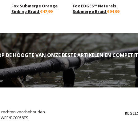
Fox Submerge Orange
Fox EDGES™ Naturals
Sinking Braid
€47,99
Submerge Braid
€94,99
P DE HOOGTE VAN ONZE BESTE ARTIKELEN EN COMPETIT
le rechten voorbehouden.
REGEL
. WEE/BC0058TS.