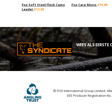
Fox Soft Steel Fleck Camo
Fox Carp Mono
€10,99
Leader
€13,00
WEES ALS EERSTE O
© FOX International Group Limited. Al
EEE Producer Registration No