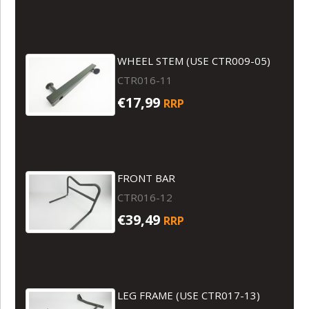
WHEEL STEM (USE CTR009-05)
CTR016-11
€17,99
RRP
FRONT BAR
CTR016-12
€39,49
RRP
LEG FRAME (USE CTR017-13)