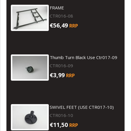
FRAME
CTR016-08
€56,49
RRP
Thumb Turn Black Use Ctr017-09
CTR016-09
€3,99
RRP
SWIVEL FEET (USE CTR017-10)
CTR016-10
€11,50
RRP