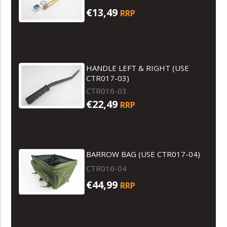
€13,49
RRP
HANDLE LEFT & RIGHT (USE
CTR017-03)
CTR016-03
€22,49
RRP
BARROW BAG (USE CTR017-04)
CTR016-04
€44,99
RRP