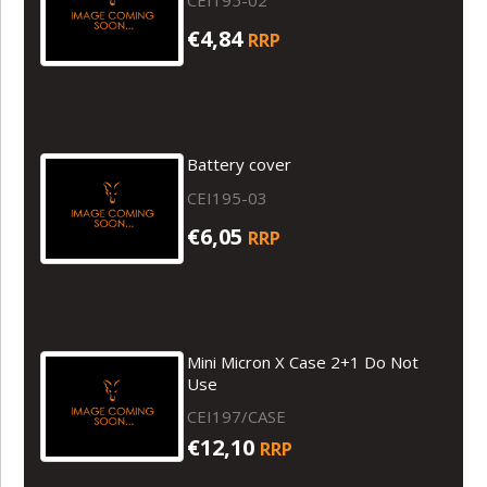
CEI195-02
€4,84
RRP
Battery cover
CEI195-03
€6,05
RRP
Mini Micron X Case 2+1 Do Not
Use
CEI197/CASE
€12,10
RRP