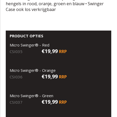
hengels in rood, oranje, groen en blauw • Swinger
Case ook los verkrijgbaar
PRODUCT OPTIES
Micro Swinger® - Red
€19,99
RRP
CSI035
Micro Swinger® - Orange
€19,99
RRP
CSI036
Micro Swinger® - Green
€19,99
RRP
CSI037