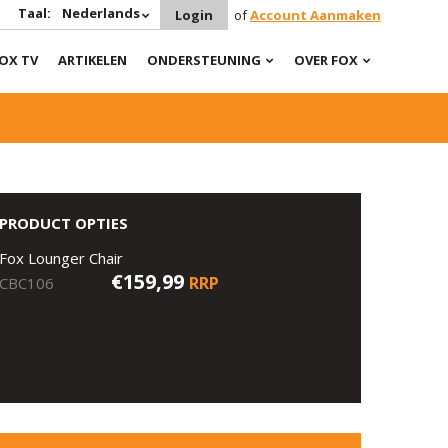
Taal:
Nederlands
Login
of
Account Aanmaken
OX TV
ARTIKELEN
ONDERSTEUNING
OVER FOX
PRODUCT OPTIES
Fox Lounger Chair
€159,99
RRP
CBC106