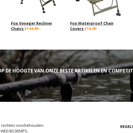
Fox Voyager Recliner
Fox Waterproof Chair
Chairs
€144,99
Covers
€16,99
P DE HOOGTE VAN ONZE BESTE ARTIKELEN EN COMPETIT
le rechten voorbehouden.
REGEL
. WEE/BC0058TS.