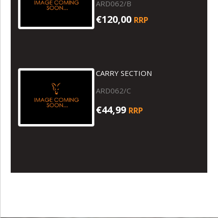
ARD062/B
€120,00
RRP
CARRY SECTION
ARD062/C
€44,99
RRP