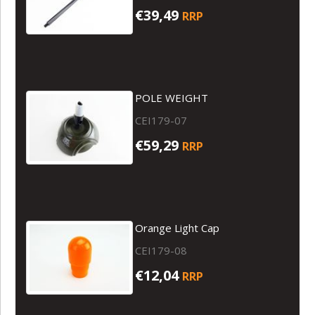
€39,49
RRP
POLE WEIGHT
CEI179-07
€59,29
RRP
Orange Light Cap
CEI179-08
€12,04
RRP