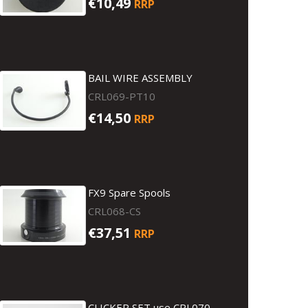
€10,49
RRP
BAIL WIRE ASSEMBLY
CRL069-PT10
€14,50
RRP
FX9 Spare Spools
CRL068-CS
€37,51
RRP
CLICKER SET use CRL070-