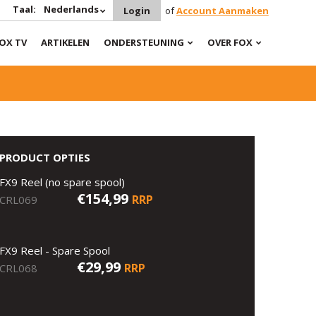
Taal:
Nederlands
Login
of
Account Aanmaken
OX TV
ARTIKELEN
ONDERSTEUNING
OVER FOX
PRODUCT OPTIES
FX9 Reel (no spare spool)
€154,99
RRP
CRL069
FX9 Reel - Spare Spool
€29,99
RRP
CRL068