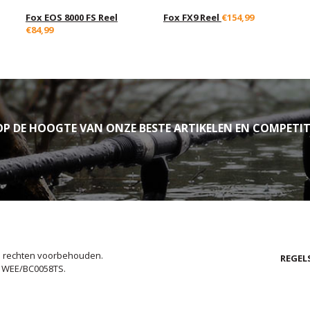
Fox EOS 8000 FS Reel
Fox FX9 Reel
€154,99
€84,99
P DE HOOGTE VAN ONZE BESTE ARTIKELEN EN COMPETIT
le rechten voorbehouden.
REGEL
. WEE/BC0058TS.