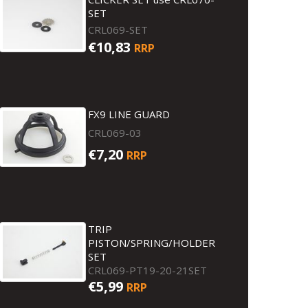
SET
CRL069-SET
€10,83
RRP
FX9 LINE GUARD
CRL069-03
€7,20
RRP
TRIP
PISTON/SPRING/HOLDER
SET
CRL069-PT19-20-21SET
€5,99
RRP