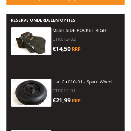
RESERVE ONDERDELEN OPTIES
MESH SIDE POCKET RIGHT
CTR012-02
€14,50
RRP
Use Ctr010-01 - Spare Wheel
CTR012-01
€21,99
RRP