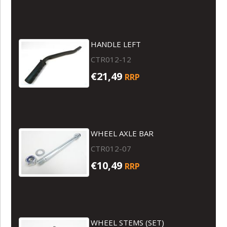
HANDLE LEFT
CTR012-12
€21,49
RRP
WHEEL AXLE BAR
CTR012-07
€10,49
RRP
WHEEL STEMS (SET)