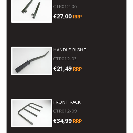
CTR012-06
€27,00
RRP
HANDLE RIGHT
CTR012-03
€21,49
RRP
FRONT RACK
CTR012-09
€34,99
RRP