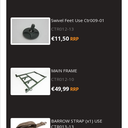
Swivel Feet Use Ctr009-01
CTR012-13
€11,50
RRP
MAIN FRAME
CTR012-10
€49,99
RRP
BARROW STRAP (x1) USE
CTR013-13