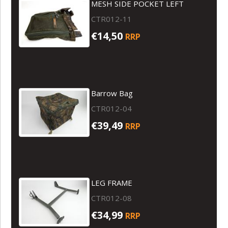
MESH SIDE POCKET LEFT
CTR012-11
€14,50
RRP
Barrow Bag
CTR012-04
€39,49
RRP
LEG FRAME
CTR012-08
€34,99
RRP