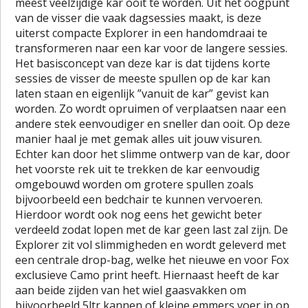
meest veelzijdige kar ooit te worden. Uit het oogpunt
van de visser die vaak dagsessies maakt, is deze
uiterst compacte Explorer in een handomdraai te
transformeren naar een kar voor de langere sessies.
Het basisconcept van deze kar is dat tijdens korte
sessies de visser de meeste spullen op de kar kan
laten staan en eigenlijk ”vanuit de kar” gevist kan
worden. Zo wordt opruimen of verplaatsen naar een
andere stek eenvoudiger en sneller dan ooit. Op deze
manier haal je met gemak alles uit jouw visuren.
Echter kan door het slimme ontwerp van de kar, door
het voorste rek uit te trekken de kar eenvoudig
omgebouwd worden om grotere spullen zoals
bijvoorbeeld een bedchair te kunnen vervoeren.
Hierdoor wordt ook nog eens het gewicht beter
verdeeld zodat lopen met de kar geen last zal zijn. De
Explorer zit vol slimmigheden en wordt geleverd met
een centrale drop-bag, welke het nieuwe en voor Fox
exclusieve Camo print heeft. Hiernaast heeft de kar
aan beide zijden van het wiel gaasvakken om
bijvoorbeeld 5ltr kannen of kleine emmers voer in op