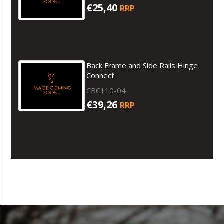
€25,40
RRP
Back Frame and Side Rails Hinge
Connect
CBC110-04
€39,26
RRP