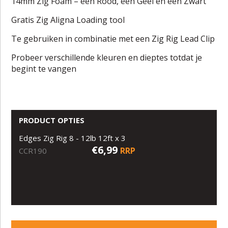
14mm Zig Foam – één Rood, één Geel en één Zwart
Gratis Zig Aligna Loading tool
Te gebruiken in combinatie met een Zig Rig Lead Clip
Probeer verschillende kleuren en dieptes totdat je
begint te vangen
PRODUCT OPTIES
Edges Zig Rig 8 - 12lb 12ft x 3
€6,99
RRP
CCR190