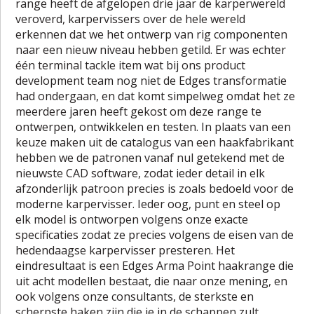
range heeft de afgelopen drie jaar de karperwereld
veroverd, karpervissers over de hele wereld
erkennen dat we het ontwerp van rig componenten
naar een nieuw niveau hebben getild. Er was echter
één terminal tackle item wat bij ons product
development team nog niet de Edges transformatie
had ondergaan, en dat komt simpelweg omdat het ze
meerdere jaren heeft gekost om deze range te
ontwerpen, ontwikkelen en testen. In plaats van een
keuze maken uit de catalogus van een haakfabrikant
hebben we de patronen vanaf nul getekend met de
nieuwste CAD software, zodat ieder detail in elk
afzonderlijk patroon precies is zoals bedoeld voor de
moderne karpervisser. Ieder oog, punt en steel op
elk model is ontworpen volgens onze exacte
specificaties zodat ze precies volgens de eisen van de
hedendaagse karpervisser presteren. Het
eindresultaat is een Edges Arma Point haakrange die
uit acht modellen bestaat, die naar onze mening, en
ook volgens onze consultants, de sterkste en
scherpste haken zijn die je in de schappen zult