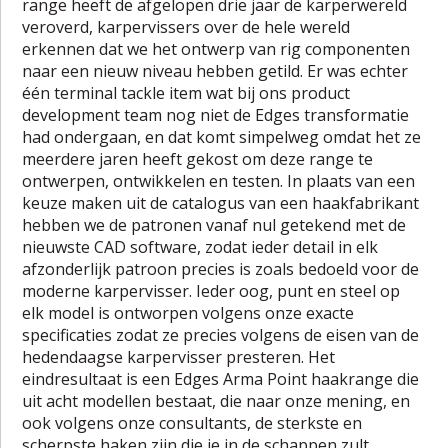
range heeft de afgelopen drie jaar de karperwereld
veroverd, karpervissers over de hele wereld
erkennen dat we het ontwerp van rig componenten
naar een nieuw niveau hebben getild. Er was echter
één terminal tackle item wat bij ons product
development team nog niet de Edges transformatie
had ondergaan, en dat komt simpelweg omdat het ze
meerdere jaren heeft gekost om deze range te
ontwerpen, ontwikkelen en testen. In plaats van een
keuze maken uit de catalogus van een haakfabrikant
hebben we de patronen vanaf nul getekend met de
nieuwste CAD software, zodat ieder detail in elk
afzonderlijk patroon precies is zoals bedoeld voor de
moderne karpervisser. Ieder oog, punt en steel op
elk model is ontworpen volgens onze exacte
specificaties zodat ze precies volgens de eisen van de
hedendaagse karpervisser presteren. Het
eindresultaat is een Edges Arma Point haakrange die
uit acht modellen bestaat, die naar onze mening, en
ook volgens onze consultants, de sterkste en
scherpste haken zijn die je in de schappen zult