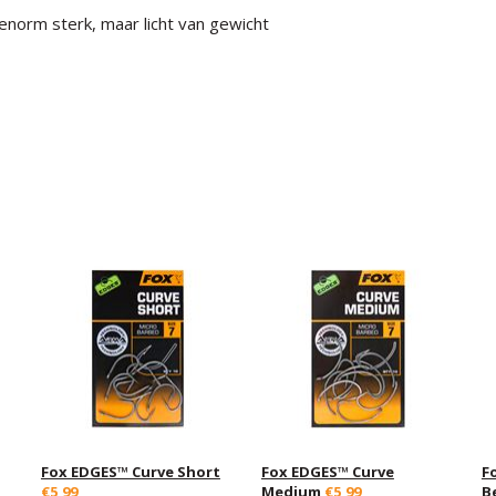
norm sterk, maar licht van gewicht
Fox EDGES™ Curve Short
Fox EDGES™ Curve
F
€5,99
Medium
€5,99
B