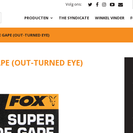
Volg ons:
PRODUCTEN
THE SYNDICATE
WINKEL VINDER
F
 GAPE (OUT-TURNED EYE)
PE (OUT-TURNED EYE)