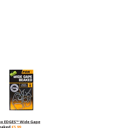
ox EDGES™ Wide Gape
eaked
€5,99