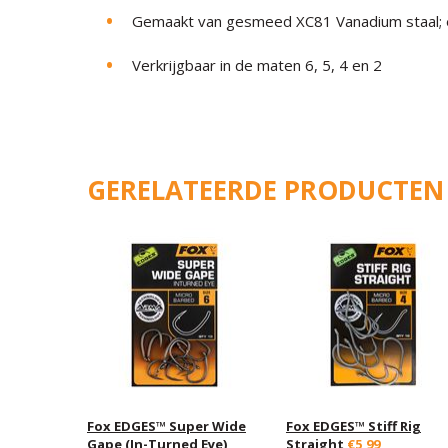
Gemaakt van gesmeed XC81 Vanadium staal; e
Verkrijgbaar in de maten 6, 5, 4 en 2
GERELATEERDE PRODUCTEN
Fox EDGES™ Super Wide
Fox EDGES™ Stiff Rig
Gape (In-Turned Eye)
Straight
€5,99