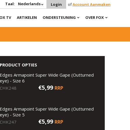
Taal:
Nederlands
Login
of
Account Aanmaken
OX TV
ARTIKELEN
ONDERSTEUNING
OVER FOX
PRODUCT OPTIES
Edges Armapoint Super Wide Gape (Outturned
eye) - Size 6
€5,99
RRP
CHK248
Edges Armapoint Super Wide Gape (Outturned
eye) - Size 5
€5,99
RRP
CHK247